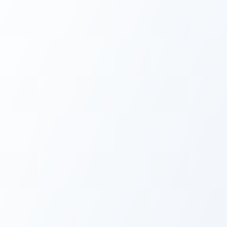
★
★
★
★
★
MDF Baskılı Mama Standı Çelik Kaseli 8001