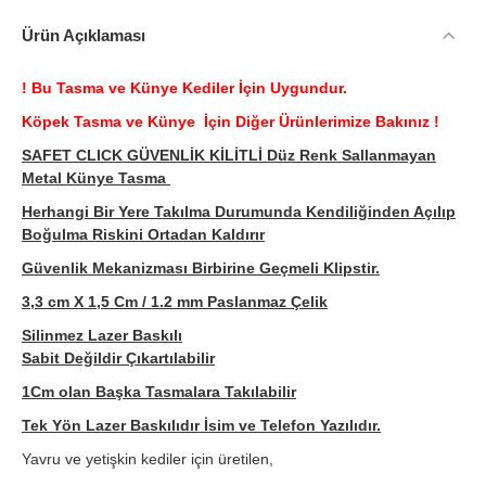
Ürün Açıklaması
! Bu Tasma ve Künye Kediler İçin Uygundur.
Köpek Tasma ve Künye İçin Diğer Ürünlerimize Bakınız !
SAFET CLICK GÜVENLİK KİLİTLİ Düz Renk Sallanmayan
Metal Künye Tasma
Herhangi Bir Yere Takılma Durumunda Kendiliğinden Açılıp
Boğulma Riskini Ortadan Kaldırır
Güvenlik Mekanizması Birbirine Geçmeli Klipstir.
3,3 cm X 1,5 Cm / 1.2 mm Paslanmaz Çelik
Silinmez Lazer Baskılı
Sabit Değildir Çıkartılabilir
1Cm olan Başka Tasmalara Takılabilir
Tek Yön Lazer Baskılıdır İsim ve Telefon Yazılıdır.
Yavru ve yetişkin kediler için üretilen,