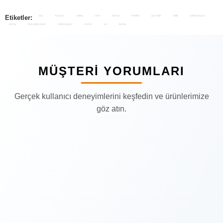
Etiketler:
düz
turuncu
safety
click
tasma
i̇simlikli
güvenlik
kilitli
sallanmayan
tasma
duzsafetysiyah
sallanmayan
künye
ve
tasma
MÜŞTERI YORUMLARI
Gerçek kullanıcı deneyimlerini keşfedin ve ürünlerimize
göz atın.
Popüler Yorum