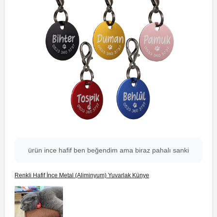
ürün ince hafif ben beğendim ama biraz pahalı sanki
Renkli Hafif İnce Metal (Aliminyum) Yuvarlak Künye