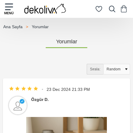
Yorumlar
home
Yorumlar
Sırala:
23 Dec 2024 21:33 PM
Özgür D.