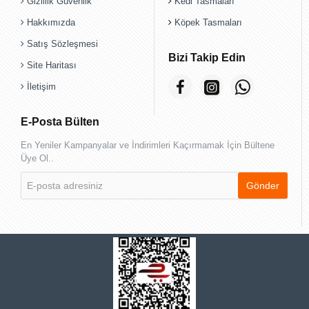
Gizlilik Güvenlik
Kedi Tasmaları
Hakkımızda
Köpek Tasmaları
Satış Sözleşmesi
Bizi Takip Edin
Site Haritası
İletişim
E-Posta Bülten
En Yeniler Kampanyalar ve İndirimleri Kaçırmamak İçin Bültene
Üye Ol..
E-
Gönder
posta
adresiniz