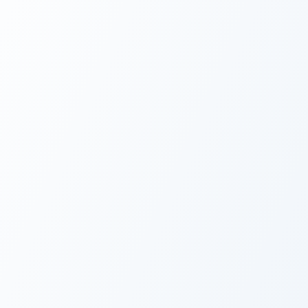
★
★
★
★
★
MDF Baskılı Mama Standı Çelik Kaseli 8001