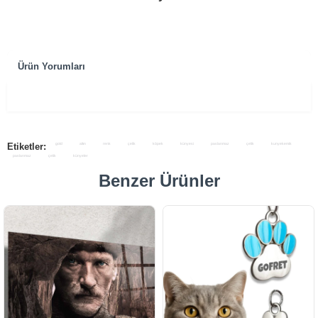
Ürün Yorumları
Etiketler:
gold
altın
renk
çelik
köpek
künyesi
paslanmaz
çelik
kunyekemik
paslanmaz
çelik
künyeler
Benzer Ürünler